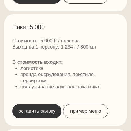
оставить заявку
пример меню
персональный заказ
Приготовим блюда по специальному
заказу под ваше мероприятие
банкет на природе / банкет на корпоратив /
банкет на юбилей / банкет на день рождения
/ банкет в шатре / банкет в лофте / банкет
с обслуживанием / банкет с шоу-программой
/ банкет под ключ / банкет с индивидуальным
меню / банкет с алкогольным баром /
выездной банкет