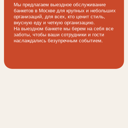
согласуем меню
02
доставим вовремя
03
оставить заявку
Формат кейтеринга
Фуршет
Банкет
Кофе-брейк
Анимационные станции