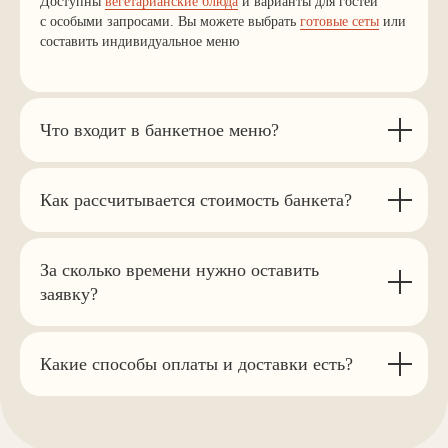
Доступны
вегетарианские блюда
и варианты для гостей
с особыми запросами. Вы можете выбрать
готовые сеты
или
составить индивидуальное меню
Ежедневно, с 09:00 до 21:00
Политика обработки
персональных данных
Что входит в банкетное меню?
Согласие на обработку
персональных данных
Разработка сайта: Ольга Федорова
Как рассчитывается стоимость банкета?
Закажите
звонок
За сколько времени нужно оставить
заявку?
Какие способы оплаты и доставки есть?