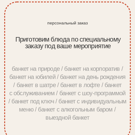
360 кейтеринг — впечатляющая
организация банкетов
Организуем выездные банкеты и кейтеринг
для корпоративов, деловых встреч и других
мероприятий в Москве и области.
Вы можете заказать выездной банкет под
ключ от составления меню до сервировки
стола. Все блюда готовятся из свежих
продуктов и предлагаются в удобном
формате сетов.
Мы предлагаем выездное обслуживание
банкетов в Москве для крупных и небольших
организаций, для всех, кто ценит стиль,
вкусную еду и четкую организацию.
На выездном банкете мы берем на себя все
заботы, чтобы ваши сотрудники и гости
наслаждались безупречным событием.