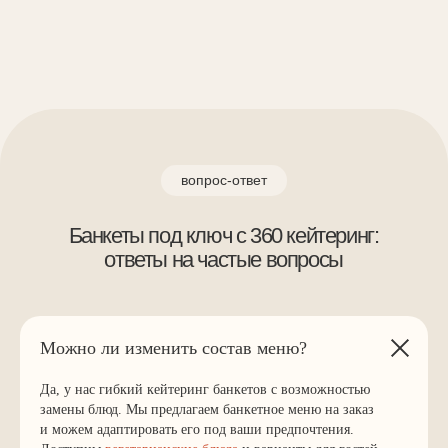
Выездной бар
Вегетарианское
Клиентам
Акции
О нас
Меню блюд
Блог
Площадки
Оплата и доставка
Контакты
Можно ли изменить состав меню?
Связаться с нами
+7 (495) 859-11-59
Да, у нас гибкий кейтеринг банкетов с возможностью
info@360catering.ru
замены блюд. Мы предлагаем банкетное меню на заказ
и можем адаптировать его под ваши предпочтения.