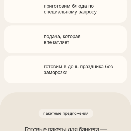
пакетные предложения
Готовые пакеты для банкета —
прозрачные условия, выгодные
решения
Пакет 4 000
Стоимость: 4 000 ₽ / персона
Выход на 1 персону: 923 г / 600 мл
В стоимость входит:
логистика
аренда оборудования, текстиля,
сервировки
обслуживание алкоголя заказчика
оставить заявку
пример меню