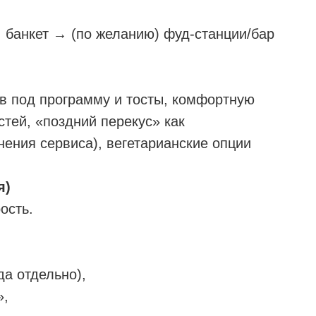
банкет → (по желанию) фуд-станции/бар
в под программу и тосты, комфортную
стей, «поздний перекус» как
ения сервиса), вегетарианские опции
я)
ость.
да отдельно),
»,