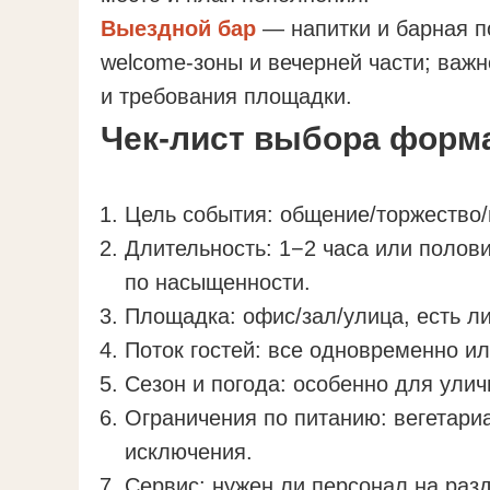
Выездной бар
— напитки и барная п
welcome-зоны и вечерней части; важ
и требования площадки.
Чек-лист выбора форма
Цель события: общение/торжество/
Длительность: 1−2 часа или поло
по насыщенности.
Площадка: офис/зал/улица, есть ли
Поток гостей: все одновременно ил
Сезон и погода: особенно для ули
Ограничения по питанию: вегетари
исключения.
Сервис: нужен ли персонал на раз