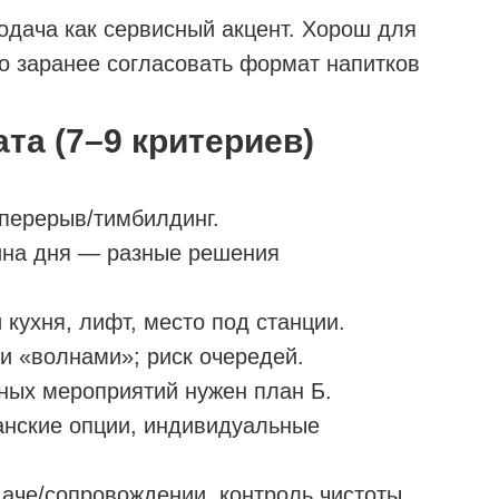
одача как сервисный акцент. Хорош для
но заранее согласовать формат напитков
та (7–9 критериев)
перерыв/тимбилдинг.
вина дня — разные решения
 кухня, лифт, место под станции.
и «волнами»; риск очередей.
чных мероприятий нужен план Б.
анские опции, индивидуальные
даче/сопровождении, контроль чистоты.